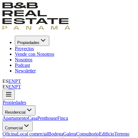
Propiedades
Proyectos
Vende con Nosotros
Nosotros
Podcast
Newsletter
ES
EN
PT
ES
EN
PT
Propiedades
Residencial
Apartamento
Casa
Penthouse
Finca
Comercial
Oficina
Local comercial
Bodega
Galera
Consultorio
Edificio
Terreno