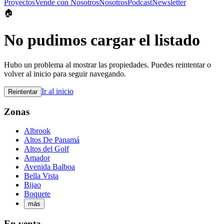
Proyectos
Vende con Nosotros
Nosotros
Podcast
Newsletter
🏠
No pudimos cargar el listado
Hubo un problema al mostrar las propiedades. Puedes reintentar o
volver al inicio para seguir navegando.
Ir al inicio
Reintentar
Zonas
Albrook
Altos De Panamá
Altos del Golf
Amador
Avenida Balboa
Bella Vista
Bijao
Boquete
más
En venta